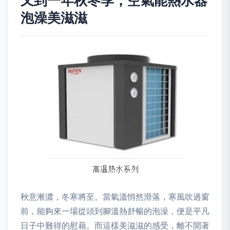
又到一年秋冬季，空氣能熱水器
泡澡美滋滋
秋意漸濃，冬寒將至。當氣溫悄然滑落，寒風吹過窗
前，能夠來一場從頭到腳溫熱舒暢的泡澡，便是平凡
日子中難得的慰藉。而這樣美滋滋的感受，離不開著