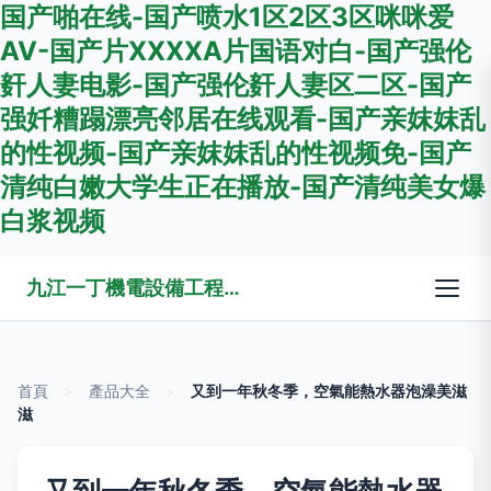
国产啪在线-国产喷水1区2区3区咪咪爱
AV-国产片XXXXA片国语对白-国产强伦
姧人妻电影-国产强伦姧人妻区二区-国产
强奷糟蹋漂亮邻居在线观看-国产亲妺妺乱
的性视频-国产亲妺妺乱的性视频免-国产
清纯白嫩大学生正在播放-国产清纯美女爆
白浆视频
九江一丁機電設備工程有限公司
首頁
>
產品大全
>
又到一年秋冬季，空氣能熱水器泡澡美滋
滋