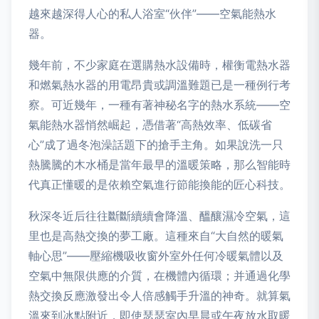
越來越深得人心的私人浴室“伙伴”——空氣能熱水
器。
幾年前，不少家庭在選購熱水設備時，權衡電熱水器
和燃氣熱水器的用電昂貴或調溫難題已是一種例行考
察。可近幾年，一種有著神秘名字的熱水系統——空
氣能熱水器悄然崛起，憑借著“高熱效率、低碳省
心”成了過冬泡澡話題下的搶手主角。如果說洗一只
熱騰騰的木水桶是當年最早的溫暖策略，那么智能時
代真正懂暖的是依賴空氣進行節能換能的匠心科技。
秋深冬近后往往斷斷續續會降溫、醞釀濕冷空氣，這
里也是高熱交換的夢工廠。這種來自“大自然的暖氣
軸心思”——壓縮機吸收窗外室外任何冷暖氣體以及
空氣中無限供應的介質，在機體內循環；并通過化學
熱交換反應激發出令人倍感觸手升溫的神奇。就算氣
溫來到冰點附近，即使瑟瑟室內早晨或午夜放水取暖